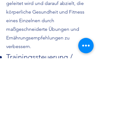
geleitet wird und darauf abzielt, die
körperliche Gesundheit und Fitness
eines Einzelnen durch
maßgeschneiderte Übungen und
Ernährungsempfehlungen zu
verbessern.
Trainingssteuerung /
Trainingsbetreuung
​Trainingssteuerung und -betreuung
umfassen die professionelle Anleitung
und Überwachung von
Übungsprogrammen, um
sicherzustellen, dass sie den
individuellen Bedürfnissen, Zielen und
Fortschritten der
Trainierenden